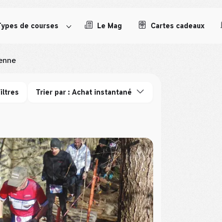
Types de courses
Le Mag
Cartes cadeaux
enne
iltres
Trier par : Achat instantané