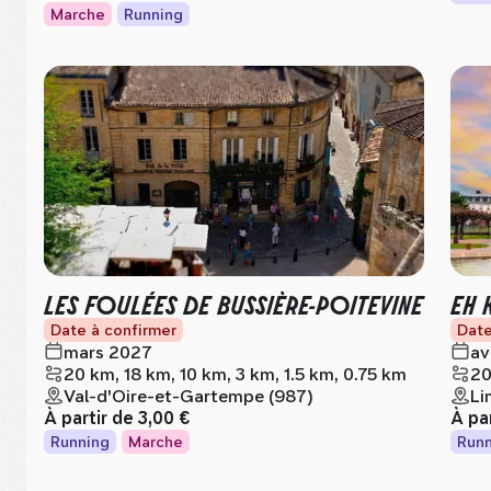
Marche
Running
LES FOULÉES DE BUSSIÈRE-POITEVINE
EH 
Date à confirmer
Date
mars 2027
av
20 km, 18 km, 10 km, 3 km, 1.5 km, 0.75 km
20
Val-d'Oire-et-Gartempe (987)
Li
À partir de
3,00 €
À pa
Running
Marche
Runn