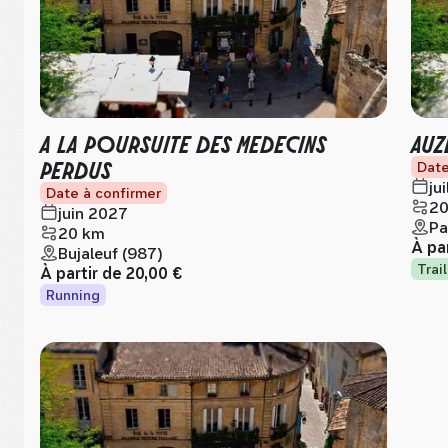
A LA POURSUITE DES MEDECINS
AUZ
PERDUS
Date
ju
Date à confirmer
20
juin 2027
Pa
20 km
À pa
Bujaleuf (987)
Trail
À partir de
20,00 €
Running