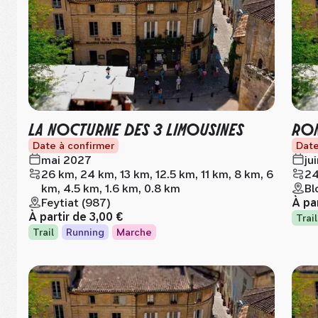
LA NOCTURNE DES 3 LIMOUSINES
RON
Date à confirmer
Date
mai 2027
ju
26 km, 24 km, 13 km, 12.5 km, 11 km, 8 km, 6
24
km, 4.5 km, 1.6 km, 0.8 km
Bl
Feytiat (987)
À pa
À partir de
3,00 €
Trail
Trail
Running
Marche