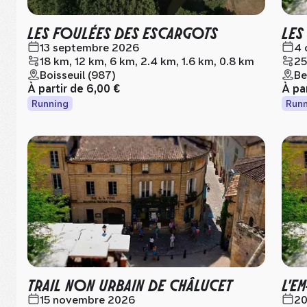
LES FOULÉES DES ESCARGOTS
LES
13 septembre 2026
4 
18 km, 12 km, 6 km, 2.4 km, 1.6 km, 0.8 km
25
Boisseuil (987)
Be
À partir de
6,00 €
À pa
Running
Runn
TRAIL NON URBAIN DE CHÂLUCET
L'E
15 novembre 2026
20