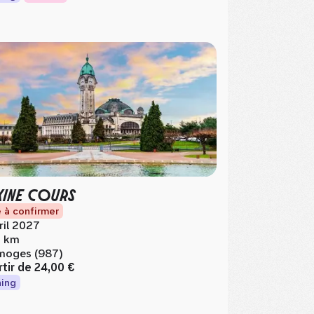
KINE COURS
 à confirmer
ril 2027
 km
moges (987)
rtir de
24,00 €
ing