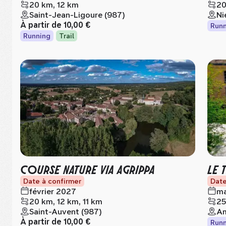
20 km, 12 km
20
Saint-Jean-Ligoure (987)
Ni
À partir de
10,00 €
Runn
Running
Trail
COURSE NATURE VIA AGRIPPA
LE 
Date à confirmer
Date
février 2027
ma
20 km, 12 km, 11 km
25
Saint-Auvent (987)
Am
À partir de
10,00 €
Runn