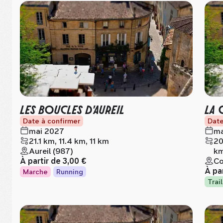
LES BOUCLES D'AUREIL
LA 
Date à confirmer
Date
mai 2027
ma
21.1 km, 11.4 km, 11 km
20
Aureil (987)
k
À partir de
3,00 €
Co
À pa
Marche
Running
Trail