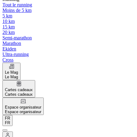
Tout le running
Moins de 5 km
5 km
10 km
15 km
20 km
Semi-marathon
Marathon
Ekiden
Ultra-running
Cross
Le Mag
Le Mag
Cartes cadeaux
Cartes cadeaux
Espace organisateur
Espace organisateur
FR
FR