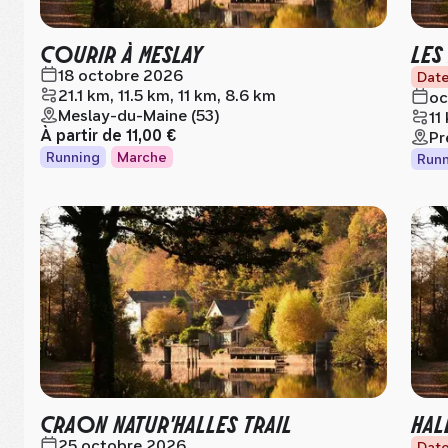
COURIR À MESLAY
LES
18 octobre 2026
Date
21.1 km, 11.5 km, 11 km, 8.6 km
oc
Meslay-du-Maine (53)
11
À partir de
11,00 €
Pr
Running
Marche
Runn
CRAON NATUR'HALLES TRAIL
HAL
25 octobre 2026
Date