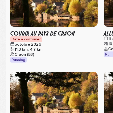
COURIR AU PAYS DE CRAON
ALL
11
Date à confirmer
10
octobre 2026
Co
11.3 km, 4.7 km
Craon (53)
Runn
Running