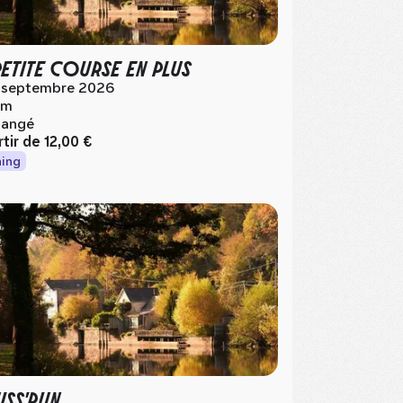
PETITE COURSE EN PLUS
 septembre 2026
km
angé
rtir de
12,00 €
ing
UISS'RUN