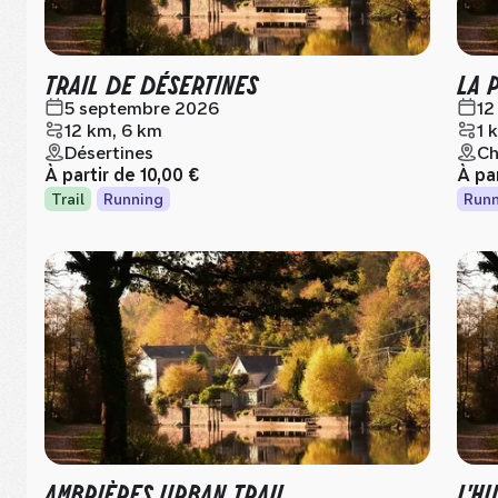
TRAIL DE DÉSERTINES
LA 
5 septembre 2026
12
12 km, 6 km
1 
Désertines
Ch
À partir de
10,00 €
À pa
Trail
Running
Runn
AMBRIÈRES URBAN TRAIL
L'H