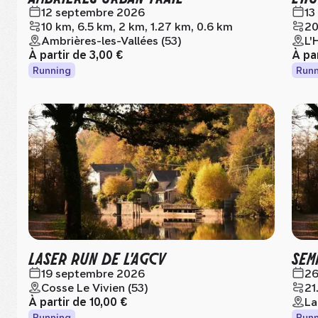
12 septembre 2026
13
10 km, 6.5 km, 2 km, 1.27 km, 0.6 km
20
Ambrières-les-Vallées (53)
L'
À partir de
3,00 €
À pa
Running
Runn
LASER RUN DE L'AGCV
SEM
19 septembre 2026
26
Cosse Le Vivien (53)
21
À partir de
10,00 €
La
Running
Runn