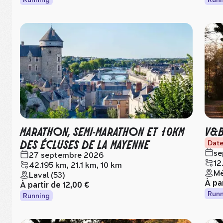
MARATHON, SEMI-MARATHON ET 10KM
V&B
DES ÉCLUSES DE LA MAYENNE
Date
se
27 septembre 2026
12
42.195 km, 21.1 km, 10 km
Mé
Laval (53)
À pa
À partir de
12,00 €
Runn
Running