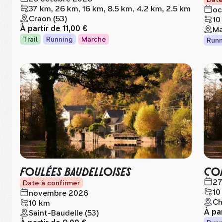
37 km, 26 km, 16 km, 8.5 km, 4.2 km, 2.5 km
oc
Craon (53)
10
À partir de
11,00 €
Ma
Trail
Running
Marche
Runn
FOULÉES BAUDELLOISES
COR
27
Date à confirmer
10
novembre 2026
Ch
10 km
À pa
Saint-Baudelle (53)