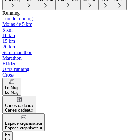
Running
Tout le running
Moins de 5 km
5 km
10 km
15 km
20 km
Semi-marathon
Marathon
Ekiden
Ultra-running
Cross
Le Mag
Le Mag
Cartes cadeaux
Cartes cadeaux
Espace organisateur
Espace organisateur
FR
FR