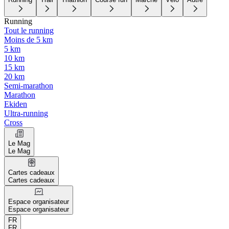
Running
Tout le running
Moins de 5 km
5 km
10 km
15 km
20 km
Semi-marathon
Marathon
Ekiden
Ultra-running
Cross
Le Mag
Le Mag
Cartes cadeaux
Cartes cadeaux
Espace organisateur
Espace organisateur
FR
FR