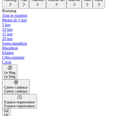
Running
Tout le running
Moins de 5 km
5 km
10 km
15 km
20 km
Semi-marathon
Marathon
Ekiden
Ultra-running
Cross
Le Mag
Le Mag
Cartes cadeaux
Cartes cadeaux
Espace organisateur
Espace organisateur
FR
FR