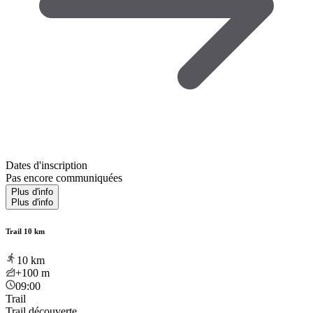
Dates d'inscription
Pas encore communiquées
Plus d'info
Plus d'info
Trail 10 km
10
km
+100
m
09:00
Trail
Trail découverte