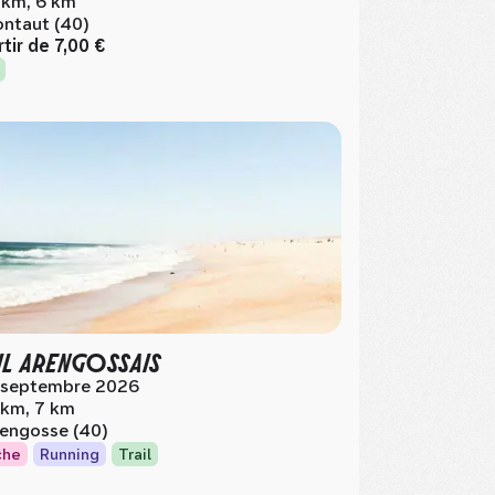
 km, 6 km
ntaut (40)
rtir de
7,00 €
IL ARENGOSSAIS
 septembre 2026
 km, 7 km
engosse (40)
che
Running
Trail