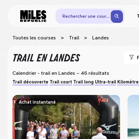
Rechercher une course
Toutes les courses
>
Trail
>
Landes
TRAIL
EN LANDES
F
Calendrier - trail
en Landes
– 46 résultats
Trail découverte
Trail court
Trail long
Ultra-trail
Kilomètre
Achat instantané