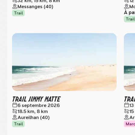
32 km, 15 km, 8 km
12
Messanges (40)
Mo
À pa
Trail
Trail
TRAIL JIMMY MATTE
TRA
6 septembre 2026
13
18.5 km, 8 km
15
Aureilhan (40)
Ar
Trail
Mar