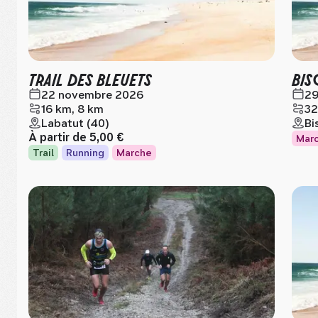
TRAIL DES BLEUETS
BIS
22 novembre 2026
29
16 km, 8 km
32
Labatut (40)
Bi
À partir de
5,00 €
Mar
Trail
Running
Marche