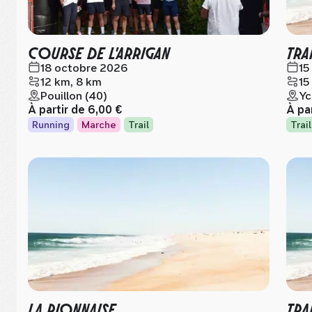
COURSE DE L'ARRIGAN
TRA
18 octobre 2026
15
12 km, 8 km
15
Pouillon (40)
Yc
À partir de
6,00 €
À pa
Running
Marche
Trail
Trail
LA RIONNAISE
TRA