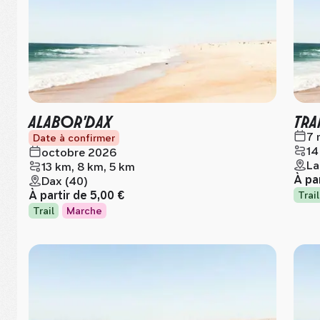
ALABOR'DAX
TRA
7 
Date à confirmer
14
octobre 2026
La
13 km, 8 km, 5 km
À pa
Dax (40)
À partir de
5,00 €
Trail
Trail
Marche