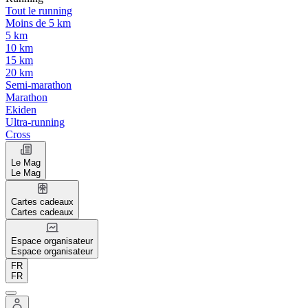
Tout le running
Moins de 5 km
5 km
10 km
15 km
20 km
Semi-marathon
Marathon
Ekiden
Ultra-running
Cross
Le Mag
Le Mag
Cartes cadeaux
Cartes cadeaux
Espace organisateur
Espace organisateur
FR
FR