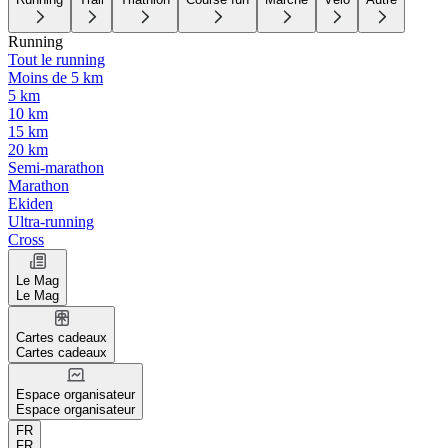
Running
Tout le running
Moins de 5 km
5 km
10 km
15 km
20 km
Semi-marathon
Marathon
Ekiden
Ultra-running
Cross
Le Mag
Le Mag
Cartes cadeaux
Cartes cadeaux
Espace organisateur
Espace organisateur
FR
FR