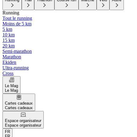
Running
Tout le running
Moins de 5 km
5 km
10 km
15 km
20 km
Semi-marathon
Marathon
Ekiden
Ultra-running
Cross
Le Mag
Le Mag
Cartes cadeaux
Cartes cadeaux
Espace organisateur
Espace organisateur
FR
FR