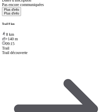
Dates d'inscription
Pas encore communiquées
Plus d'info
Plus d'info
Trail 8 km
8
km
+140
m
09:15
Trail
Trail découverte