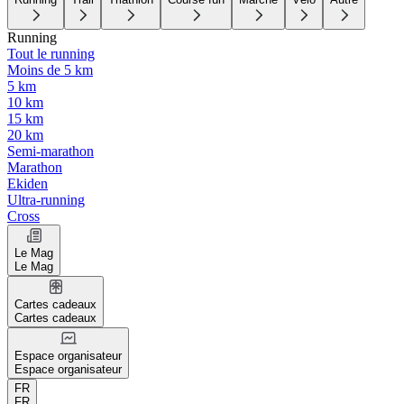
Running
Tout le running
Moins de 5 km
5 km
10 km
15 km
20 km
Semi-marathon
Marathon
Ekiden
Ultra-running
Cross
Le Mag
Le Mag
Cartes cadeaux
Cartes cadeaux
Espace organisateur
Espace organisateur
FR
FR