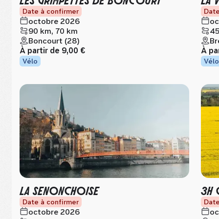
Date à confirmer
Date
octobre 2026
oc
90 km, 70 km
45
Boncourt (28)
Br
À partir de
9,00 €
À pa
Vélo
Vélo
LA SENONCHOISE
3H 
Date à confirmer
Date
octobre 2026
oc