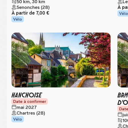
50 km, 30 km
Le
Senonches (28)
À pa
À partir de
7,00 €
Vélo
Vélo
HANCHOISE
BRM
D'O
Date à confirmer
mai 2027
Date
Chartres (28)
ju
Vélo
10
Ch