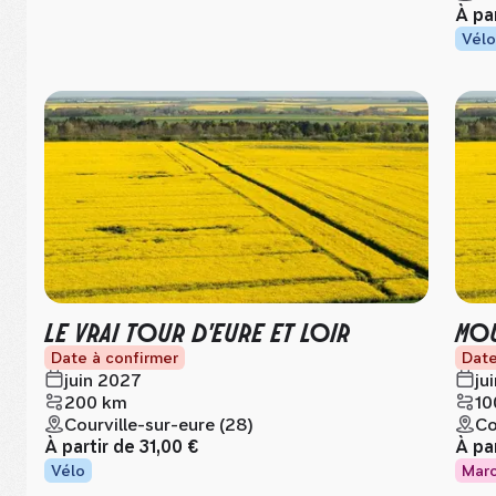
À pa
Vélo
LE VRAI TOUR D'EURE ET LOIR
MOU
Date à confirmer
Date
juin 2027
ju
200 km
10
Courville-sur-eure (28)
Co
À partir de
31,00 €
À pa
Vélo
Mar