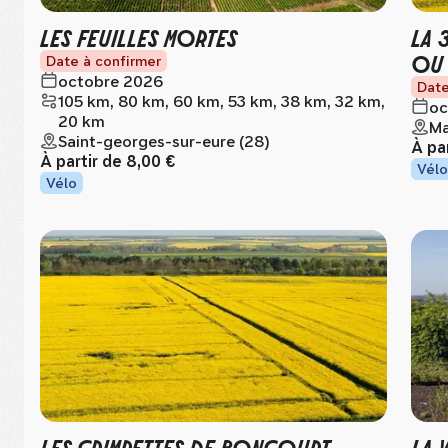
LES FEUILLES MORTES
LA 
OU
Date à confirmer
octobre 2026
Date
105 km, 80 km, 60 km, 53 km, 38 km, 32 km,
oc
20 km
Ma
Saint-georges-sur-eure (28)
À pa
À partir de
8,00 €
Vélo
Vélo
LES GRIMPETTES DE BONCOURT
LA 