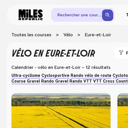
Rechercher une course
Toutes les courses
>
Vélo
>
Eure-et-Loir
VÉLO
EN EURE-ET-LOIR
F
Calendrier - vélo
en Eure-et-Loir
– 12 résultats
Ultra-cyclisme
Cyclosportive
Rando vélo de route
Cyclot
Course Gravel
Rando Gravel
Rando VTT
VTT Cross Count