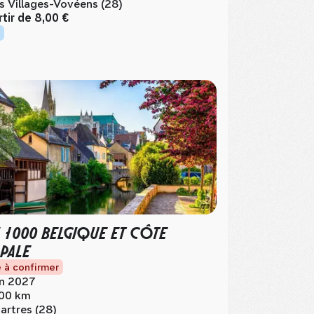
s Villages-Vovéens (28)
rtir de
8,00 €
 1000 BELGIQUE ET CÔTE
PALE
 à confirmer
in 2027
00 km
artres (28)