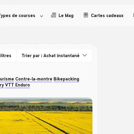
Types de courses
Le Mag
Cartes cadeaux
iltres
Trier par : Achat instantané
ourisme
Contre-la-montre
Bikepacking
ry
VTT Enduro