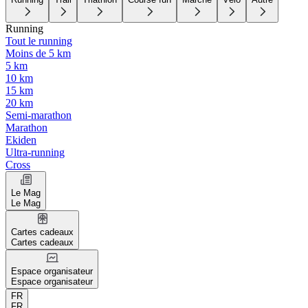
Running
Tout le running
Moins de 5 km
5 km
10 km
15 km
20 km
Semi-marathon
Marathon
Ekiden
Ultra-running
Cross
Le Mag
Le Mag
Cartes cadeaux
Cartes cadeaux
Espace organisateur
Espace organisateur
FR
FR