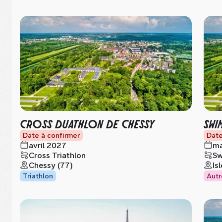
CROSS DUATHLON DE CHESSY
SWI
Date à confirmer
Date
avril 2027
ma
Cross Triathlon
Sw
Chessy (77)
Is
Triathlon
Autr