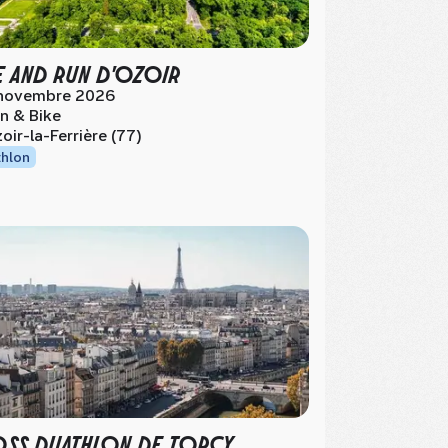
E AND RUN D'OZOIR
novembre 2026
n & Bike
oir-la-Ferrière (77)
thlon
SS DUATHLON DE TORCY