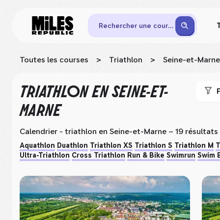
Rechercher une course
Toutes les courses
>
Triathlon
>
Seine-et-Marne
TRIATHLON
EN SEINE-ET-
F
MARNE
Calendrier - triathlon
en Seine-et-Marne
– 19 résultats
Aquathlon
Duathlon
Triathlon XS
Triathlon S
Triathlon M
T
Ultra-Triathlon
Cross Triathlon
Run & Bike
Swimrun
Swim 