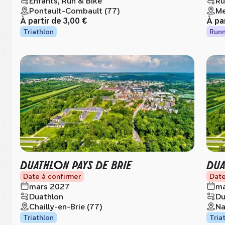
Enfants, Run & Bike
Ru
Pontault-Combault (77)
Me
À partir de
3,00 €
À pa
Triathlon
Runn
DUATHLON PAYS DE BRIE
DUA
Date à confirmer
Date
mars 2027
ma
Duathlon
Du
Chailly-en-Brie (77)
Na
Triathlon
Tria