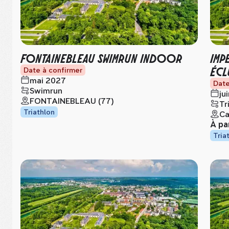
FONTAINEBLEAU SWIMRUN INDOOR
IMP
ÉCL
Date à confirmer
mai 2027
Date
Swimrun
ju
FONTAINEBLEAU (77)
Tr
Triathlon
Ca
À pa
Tria