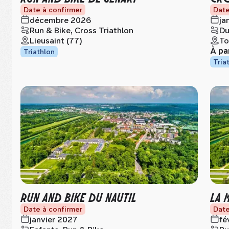
Date à confirmer
Date
décembre 2026
ja
Run & Bike, Cross Triathlon
Du
Lieusaint (77)
To
À pa
Triathlon
Tria
RUN AND BIKE DU NAUTIL
LA 
Date à confirmer
Date
janvier 2027
fé