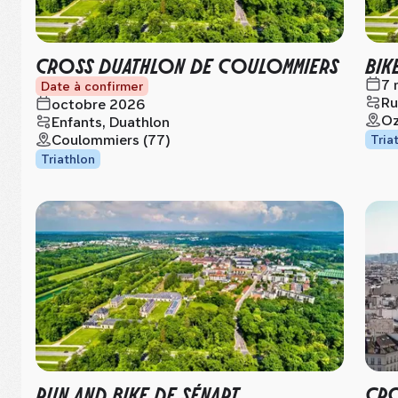
CROSS DUATHLON DE COULOMMIERS
BIK
7 
Date à confirmer
Ru
octobre 2026
Oz
Enfants, Duathlon
Coulommiers (77)
Tria
Triathlon
RUN AND BIKE DE SÉNART
CRO