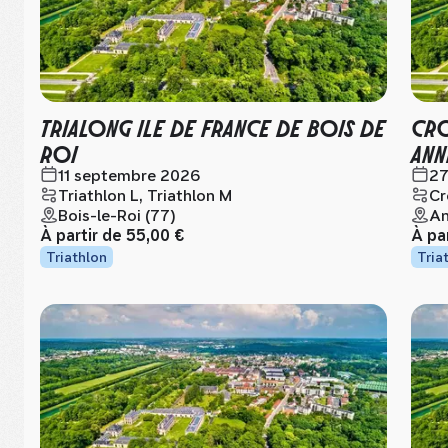
TRIALONG ILE DE FRANCE DE BOIS DE
CRO
ROI
ANN
11 septembre 2026
27
Triathlon L, Triathlon M
Cr
Bois-le-Roi (77)
An
À partir de
55,00 €
À pa
Triathlon
Tria