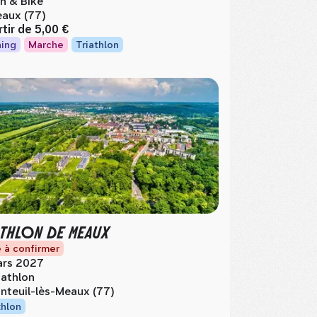
n & Bike
aux (77)
rtir de
5,00 €
ing
Marche
Triathlon
THLON DE MEAUX
 à confirmer
rs 2027
athlon
nteuil-lès-Meaux (77)
thlon