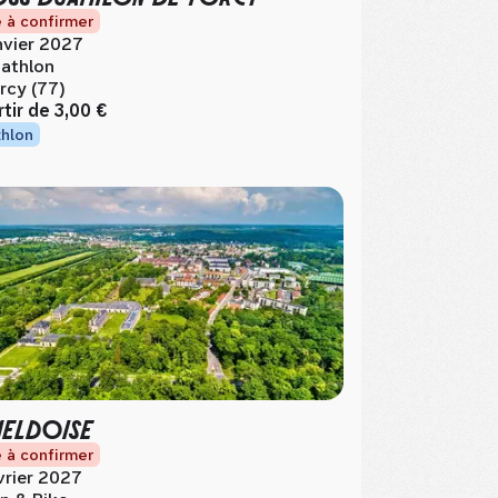
 à confirmer
nvier 2027
athlon
rcy (77)
rtir de
3,00 €
thlon
MELDOISE
 à confirmer
vrier 2027