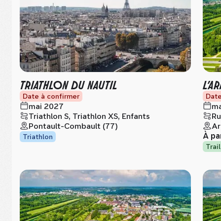
TRIATHLON DU NAUTIL
L’A
Date à confirmer
Date
mai 2027
ma
Triathlon S, Triathlon XS, Enfants
Ru
Pontault-Combault (77)
Ar
À pa
Triathlon
Trail