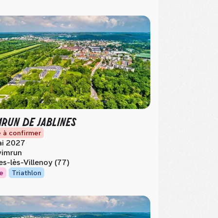
MRUN DE JABLINES
 à confirmer
i 2027
imrun
les-lès-Villenoy (77)
e
Triathlon