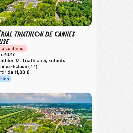
ÉRIAL TRIATHLON DE CANNES
USE
 à confirmer
in 2027
iathlon M, Triathlon S, Enfants
nnes-Écluse (77)
rtir de
11,00 €
thlon