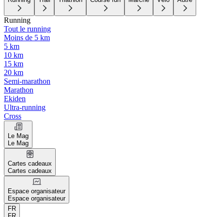
Running
Tout le running
Moins de 5 km
5 km
10 km
15 km
20 km
Semi-marathon
Marathon
Ekiden
Ultra-running
Cross
Le Mag
Le Mag
Cartes cadeaux
Cartes cadeaux
Espace organisateur
Espace organisateur
FR
FR