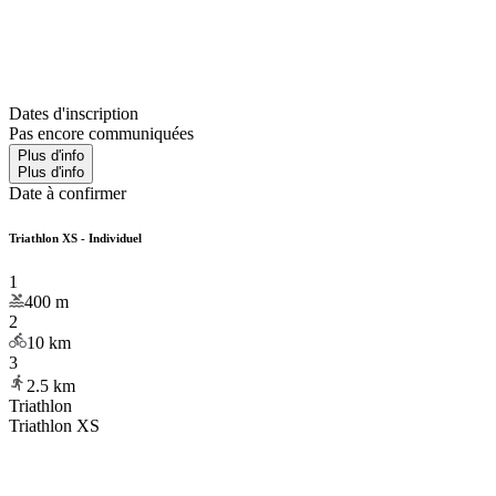
Dates d'inscription
Pas encore communiquées
Plus d'info
Plus d'info
Date à confirmer
Triathlon XS - Individuel
1
400
m
2
10
km
3
2.5
km
Triathlon
Triathlon XS