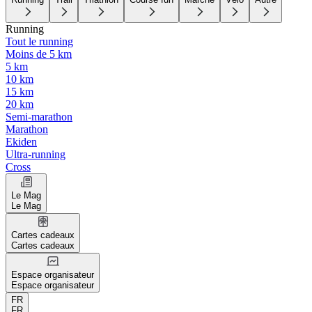
Running
Tout le running
Moins de 5 km
5 km
10 km
15 km
20 km
Semi-marathon
Marathon
Ekiden
Ultra-running
Cross
Le Mag
Le Mag
Cartes cadeaux
Cartes cadeaux
Espace organisateur
Espace organisateur
FR
FR