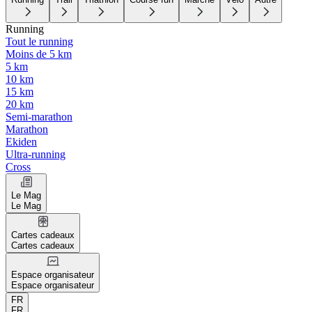
Running
Tout le running
Moins de 5 km
5 km
10 km
15 km
20 km
Semi-marathon
Marathon
Ekiden
Ultra-running
Cross
Le Mag
Le Mag
Cartes cadeaux
Cartes cadeaux
Espace organisateur
Espace organisateur
FR
FR