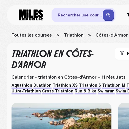
Rechercher une course
Toutes les courses
>
Triathlon
>
Côtes-d'Armor
TRIATHLON
EN CÔTES-
F
D'ARMOR
Calendrier - triathlon
en Côtes-d'Armor
– 11 résultats
Aquathlon
Duathlon
Triathlon XS
Triathlon S
Triathlon M
T
Ultra-Triathlon
Cross Triathlon
Run & Bike
Swimrun
Swim 