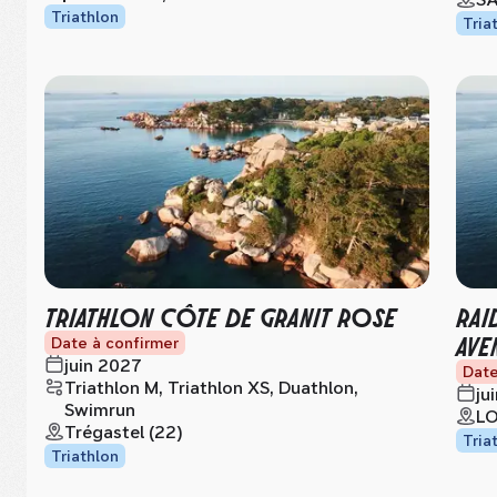
Triathlon
Tria
TRIATHLON CÔTE DE GRANIT ROSE
RAI
AVE
Date à confirmer
juin 2027
Date
Triathlon M, Triathlon XS, Duathlon,
ju
Swimrun
LO
Trégastel (22)
Tria
Triathlon