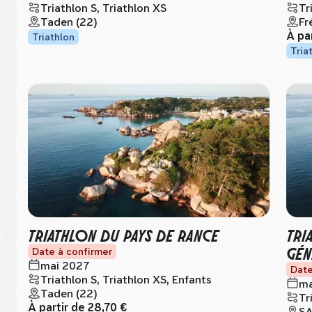
Triathlon S, Triathlon XS
Tr
Taden (22)
Fr
À pa
Triathlon
Tria
TRIATHLON DU PAYS DE RANCE
TRI
GÉN
Date à confirmer
mai 2027
Date
Triathlon S, Triathlon XS, Enfants
ma
Taden (22)
Tr
À partir de
28,70 €
SA