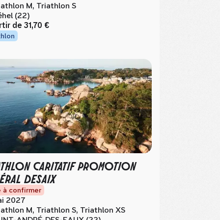
iathlon M, Triathlon S
éhel (22)
rtir de
31,70 €
thlon
ATHLON CARITATIF PROMOTION
ÉRAL DESAIX
 à confirmer
i 2027
iathlon M, Triathlon S, Triathlon XS
INT-ANDRÉ-DES-EAUX (22)