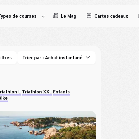
Types de courses
Le Mag
Cartes cadeaux
iltres
Trier par : Achat instantané
riathlon L
Triathlon XXL
Enfants
Bike