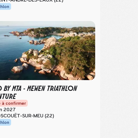
thlon
D BY MTA - MEWEN TRIATHLON
NTURE
 à confirmer
in 2027
SCOUËT-SUR-MEU (22)
thlon