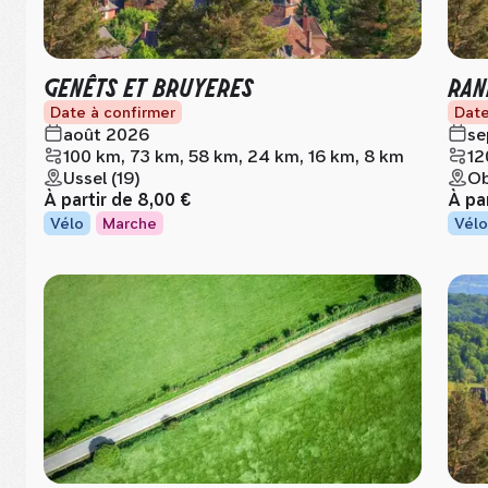
GENÊTS ET BRUYERES
RAN
Date à confirmer
Date
août 2026
se
100 km, 73 km, 58 km, 24 km, 16 km, 8 km
12
Ussel (19)
Ob
À partir de
8,00 €
À pa
Vélo
Marche
Vélo