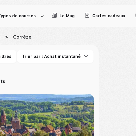
Types de courses
Le Mag
Cartes cadeaux
e
>
Corrèze
iltres
Trier par : Achat instantané
ats