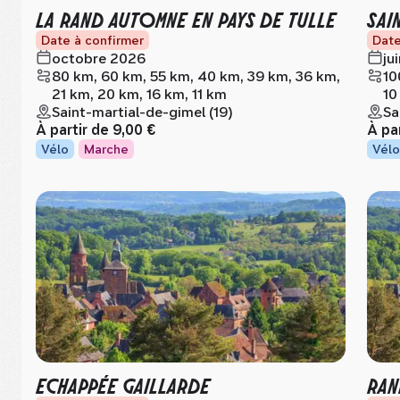
LA RAND AUTOMNE EN PAYS DE TULLE
SAI
Date à confirmer
Date
octobre 2026
ju
80 km, 60 km, 55 km, 40 km, 39 km, 36 km,
10
21 km, 20 km, 16 km, 11 km
10
Saint-martial-de-gimel (19)
Sa
À partir de
9,00 €
À pa
Vélo
Marche
Vélo
ECHAPPÉE GAILLARDE
RAN