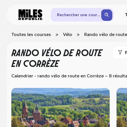
Rechercher une course
Toutes les courses
>
Vélo
>
Rando vélo de rout
RANDO VÉLO DE ROUTE
F
EN CORRÈZE
Calendrier - rando vélo de route
en Corrèze
– 8 résult