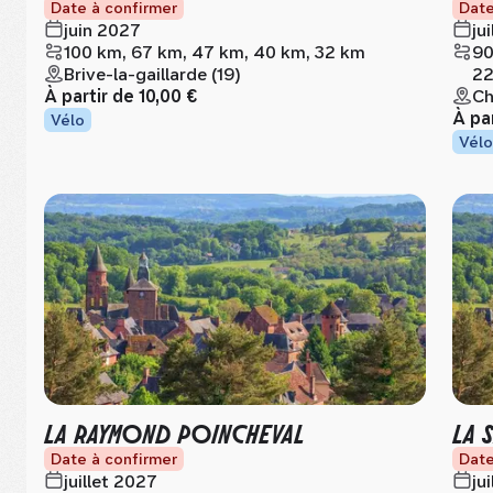
Date à confirmer
Date
juin 2027
ju
100 km, 67 km, 47 km, 40 km, 32 km
90
Brive-la-gaillarde (19)
22
À partir de
10,00 €
Ch
À pa
Vélo
Vélo
LA RAYMOND POINCHEVAL
LA 
Date à confirmer
Date
juillet 2027
ju