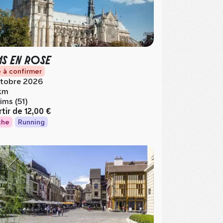
MS EN ROSE
 à confirmer
tobre 2026
km
ims (51)
rtir de
12,00 €
che
Running