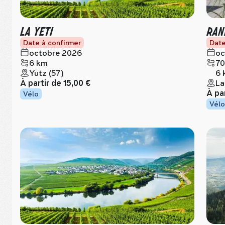
LA YETI
RAN
Date à confirmer
Date
octobre 2026
oc
6 km
70
Yutz (57)
6 
À partir de
15,00 €
La
À pa
Vélo
Vélo