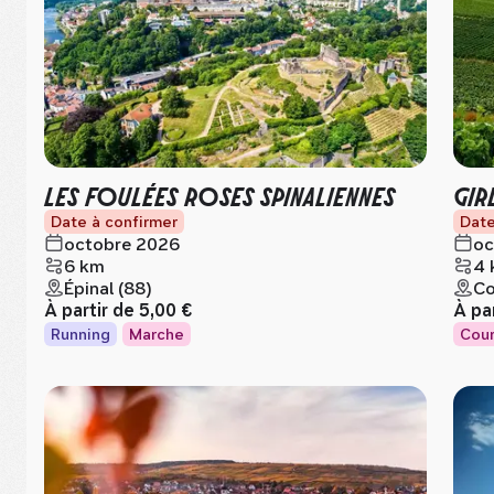
LES FOULÉES ROSES SPINALIENNES
GIR
Date à confirmer
Date
octobre 2026
oc
6 km
4 
Épinal (88)
Co
À partir de
5,00 €
À pa
Running
Marche
Cour