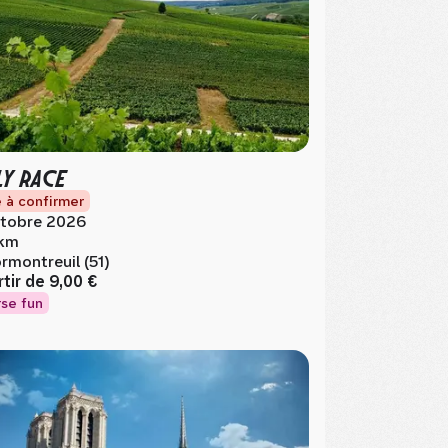
LY RACE
 à confirmer
tobre 2026
km
rmontreuil (51)
rtir de
9,00 €
se fun