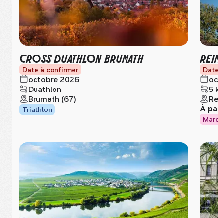
CROSS DUATHLON BRUMATH
REI
Date à confirmer
Date
octobre 2026
oc
Duathlon
5 
Brumath (67)
Re
À pa
Triathlon
Mar