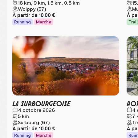
18 km, 9 km, 1.5 km, 0.8 km
15
Woippy (57)
Mu
À partir de
10,00 €
À pa
Running
Marche
Trail
LA SURBOURGEOISE
ROT
4 octobre 2026
4 
5 km
7 
Surbourg (67)
Tr
À partir de
10,00 €
À pa
Running
Marche
Runn