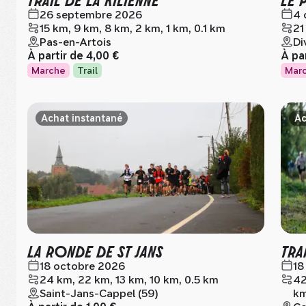
26 septembre 2026
4 
15 km, 9 km, 8 km, 2 km, 1 km, 0.1 km
21
Pas-en-Artois
Di
À partir de
4,00 €
À pa
Marche
Trail
Mar
Achat instantané
Ac
LA RONDE DE ST JANS
TRA
18 octobre 2026
18
24 km, 22 km, 13 km, 10 km, 0.5 km
42
Saint-Jans-Cappel (59)
km