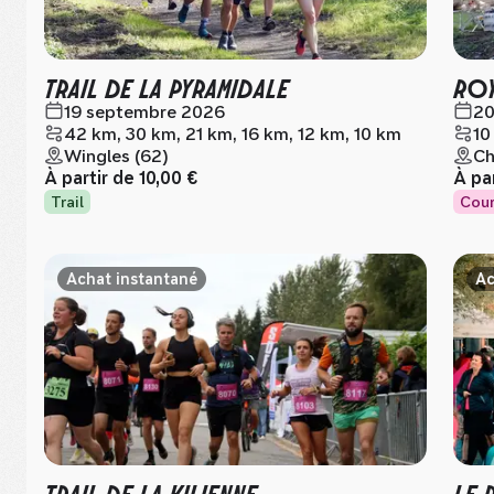
TRAIL DE LA PYRAMIDALE
ROY
19 septembre 2026
20
42 km, 30 km, 21 km, 16 km, 12 km, 10 km
10
Wingles (62)
Ch
À partir de
10,00 €
À pa
Trail
Cour
Achat instantané
Ac
TRAIL DE LA KILIENNE
LE 