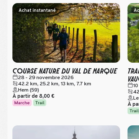
Achat instantané
Ac
COURSE NATURE DU VAL DE MARQUE
TRA
VAU
28 - 29 novembre 2026
42.2 km, 25.2 km, 13 km, 7.7 km
10
Hem (59)
42
À partir de
8,00 €
Le
Marche
Trail
À pa
Trail