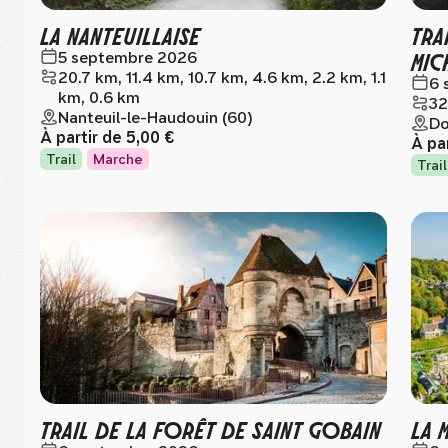
LA NANTEUILLAISE
TRA
MIC
5 septembre 2026
20.7 km, 11.4 km, 10.7 km, 4.6 km, 2.2 km, 1.1
6 
km, 0.6 km
32
Nanteuil-le-Haudouin (60)
Do
À partir de
5,00 €
À pa
Trail
Marche
Trail
TRAIL DE LA FORÊT DE SAINT GOBAIN
LA 