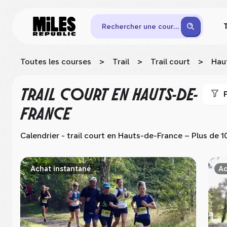
Rechercher une course
Toutes les courses
>
Trail
>
Trail court
>
Hau
TRAIL COURT
EN HAUTS-DE-
F
FRANCE
Calendrier - trail court
en Hauts-de-France
– Plus de 1
Achat instantané
Ac