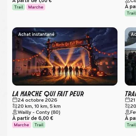
À partir de
1,00 €
Co
À pa
Trail
Marche
Trail
Achat instantané
Ac
LA MARCHE QUI FAIT PEUR
TRA
24 octobre 2026
21
20 km, 10 km, 5 km
20
Wailly - Conty (80)
Fe
À partir de
6,00 €
À pa
Marche
Trail
Trail