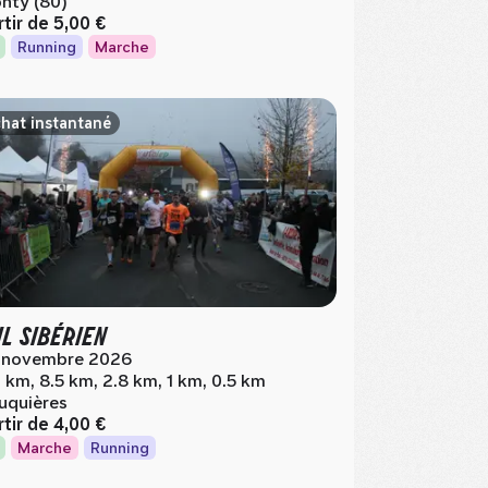
nty (80)
rtir de
5,00 €
Running
Marche
hat instantané
IL SIBÉRIEN
 novembre 2026
 km, 8.5 km, 2.8 km, 1 km, 0.5 km
uquières
rtir de
4,00 €
Marche
Running