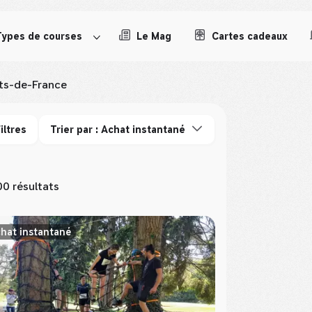
Types de courses
Le Mag
Cartes cadeaux
ts-de-France
iltres
Trier par : Achat instantané
00 résultats
hat instantané