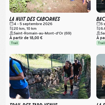
LA NUIT DES CABORNES
BAC
4 - 5 septembre 2026
5 
20 km, 10 km
6.
Saint-Romain-au-Mont-d'Or (69)
Sa
À partir de
18,00 €
À pa
Trail
Trail
TRAIL DES TARD-VENUS
LA 