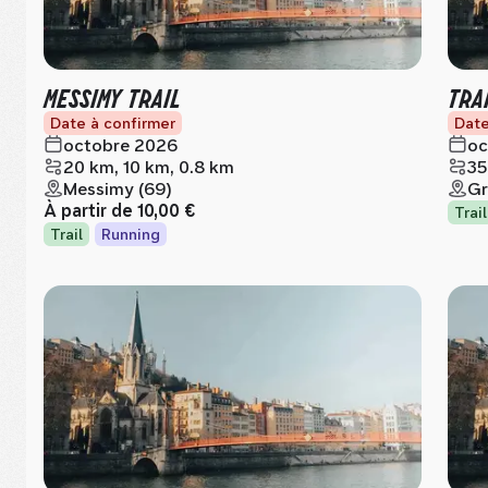
MESSIMY TRAIL
TRA
Date à confirmer
Date
octobre 2026
oc
20 km, 10 km, 0.8 km
35
Messimy (69)
Gr
À partir de
10,00 €
Trail
Trail
Running