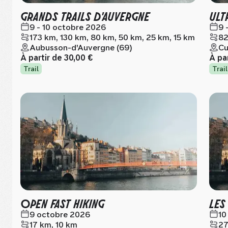
GRANDS TRAILS D'AUVERGNE
ULT
9 - 10 octobre 2026
9 
173 km, 130 km, 80 km, 50 km, 25 km, 15 km
82
Aubusson-d'Auvergne (69)
Cu
À partir de
30,00 €
À pa
Trail
Trail
OPEN FAST HIKING
LES
9 octobre 2026
10
17 km, 10 km
27