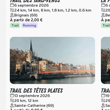
6 septembre 2026
6 
24 km, 14 km, 8 km, 1.8 km, 1.2 km, 0.6 km
20
Brignais (69)
Be
À partir de
2,00 €
À pa
Trail
Running
Trail
TRAIL DES TÊTES PLATES
TRA
13 septembre 2026
19
20 km, 12 km
29
Sainte-Catherine (69)
Sa