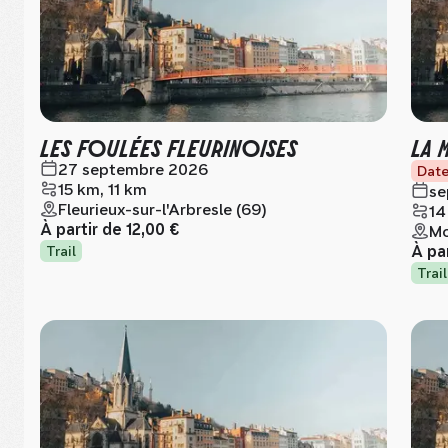
LES FOULÉES FLEURINOISES
LA 
27 septembre 2026
Date
15 km, 11 km
se
Fleurieux-sur-l'Arbresle (69)
14
À partir de
12,00 €
Mo
À pa
Trail
Trail