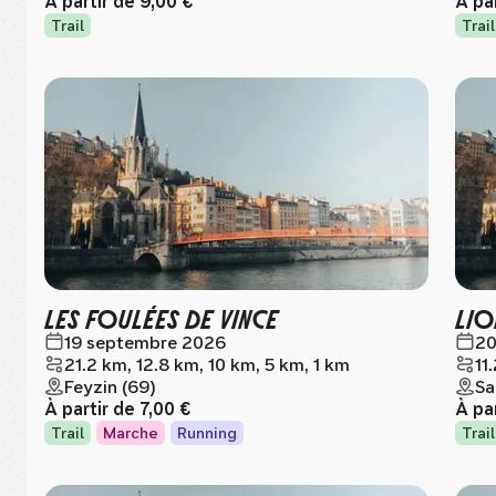
À partir de
9,00 €
À pa
Trail
Trail
LES FOULÉES DE VINCE
LIO
19 septembre 2026
20
21.2 km, 12.8 km, 10 km, 5 km, 1 km
11
Feyzin (69)
Sa
À partir de
7,00 €
À pa
Trail
Marche
Running
Trail