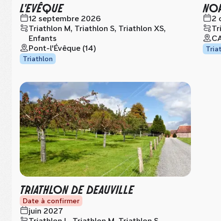
L'EVÊQUE
NOR
12 septembre 2026
2 
Triathlon M, Triathlon S, Triathlon XS,
Tr
Enfants
CA
Pont-l'Évêque (14)
Tria
Triathlon
TRIATHLON DE DEAUVILLE
Date à confirmer
juin 2027
Triathlon L, Triathlon M, Triathlon S,