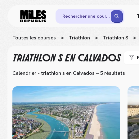
Rechercher une course
Toutes les courses
>
Triathlon
>
Triathlon S
>
TRIATHLON S
EN CALVADOS
F
Calendrier - triathlon s
en Calvados
– 5 résultats