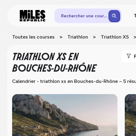
Rechercher une course
Toutes les courses
>
Triathlon
>
Triathlon XS
TRIATHLON XS
EN
F
BOUCHES-DU-RHÔNE
Calendrier - triathlon xs
en Bouches-du-Rhône
– 5 rés