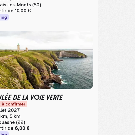
ais-les-Monts (50)
rtir de
10,00 €
ing
LÉE DE LA VOIE VERTE
 à confirmer
illet 2027
 km, 5 km
ouasne (22)
rtir de
6,00 €
ing