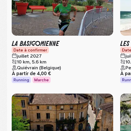
LA BASIGOMIENNE
LES
Date à confirmer
Date
juillet 2027
ju
10 km, 5.6 km
10
Quiévrain (Belgique)
Pe
À partir de
4,00 €
À pa
Running
Marche
Runn