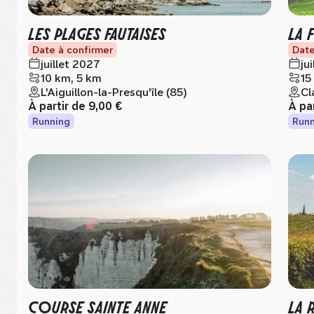
LES PLAGES FAUTAISES
LA 
Date à confirmer
Date
juillet 2027
ju
10 km, 5 km
15
L'Aiguillon-la-Presqu'île (85)
Cl
À partir de
9,00 €
À pa
Running
Runn
COURSE SAINTE ANNE
LA 