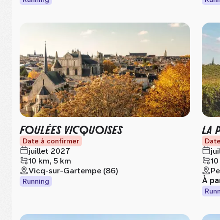
FOULÉES VICQUOISES
LA 
Date à confirmer
Date
juillet 2027
ju
10 km, 5 km
10
Vicq-sur-Gartempe (86)
Pe
À pa
Running
Runn