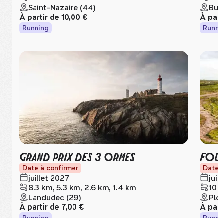
Saint-Nazaire (44)
Bu
À partir de
10,00 €
À pa
Running
Runn
GRAND PRIX DES 3 ORMES
FOU
Date à confirmer
Date
juillet 2027
ju
8.3 km, 5.3 km, 2.6 km, 1.4 km
10
Landudec (29)
Pl
À partir de
7,00 €
À pa
Running
Runn