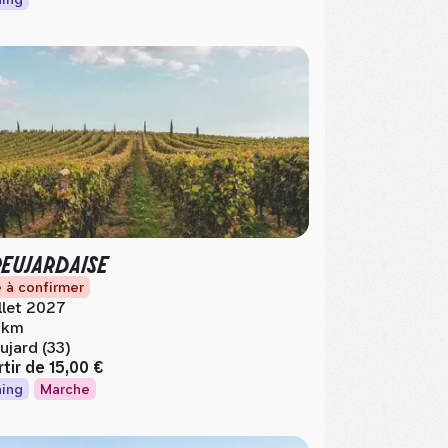
PEUJARDAISE
 à confirmer
illet 2027
 km
ujard (33)
rtir de
15,00 €
ing
Marche