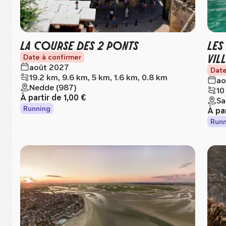
LA COURSE DES 2 PONTS
LES
VIL
Date à confirmer
août 2027
Date
19.2 km, 9.6 km, 5 km, 1.6 km, 0.8 km
ao
Nedde (987)
10
À partir de
1,00 €
Sa
Running
À pa
Runn