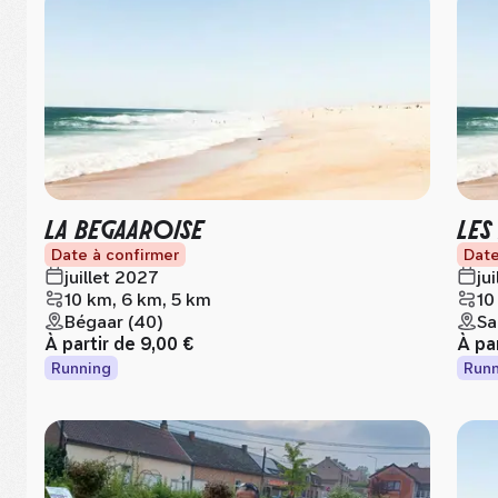
LA BEGAAROISE
LES
Date à confirmer
Date
juillet 2027
ju
10 km, 6 km, 5 km
10
Bégaar (40)
Sa
À partir de
9,00 €
À pa
Running
Runn