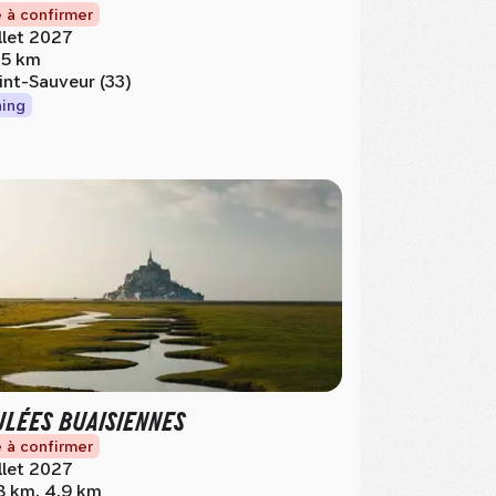
 à confirmer
illet 2027
.5 km
int-Sauveur (33)
ing
LÉES BUAISIENNES
 à confirmer
illet 2027
8 km, 4.9 km