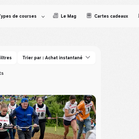
Types de courses
Le Mag
Cartes cadeaux
iltres
Trier par : Achat instantané
ts