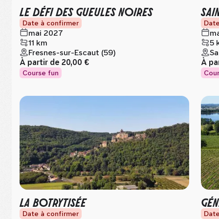
LE DÉFI DES GUEULES NOIRES
SAI
Date à confirmer
Date
mai 2027
ma
11 km
5 
Fresnes-sur-Escaut (59)
Sa
À partir de
20,00 €
À pa
Course fun
Cour
LA BOTRYTISÉE
GÉN
Date à confirmer
Date