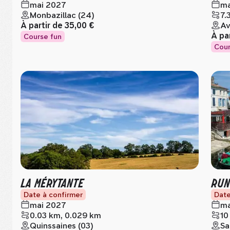
mai 2027
ma
Monbazillac (24)
7.
À partir de
35,00 €
Av
À pa
Course fun
Cour
LA MÉRYTANTE
RUN
Date à confirmer
Date
mai 2027
ma
0.03 km, 0.029 km
10
Quinssaines (03)
Sa