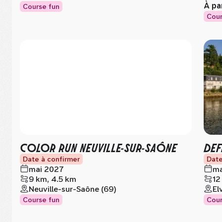
À pa
Course fun
Cour
COLOR RUN NEUVILLE-SUR-SAÔNE
DEF
Date à confirmer
Date
mai 2027
ma
9 km, 4.5 km
12
Neuville-sur-Saône (69)
El
Course fun
Cour