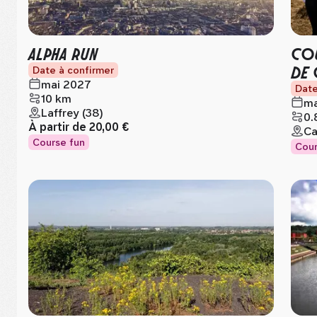
ALPHA RUN
COU
DE 
Date à confirmer
mai 2027
Date
10 km
ma
Laffrey (38)
0.
À partir de
20,00 €
Ca
Course fun
Cour