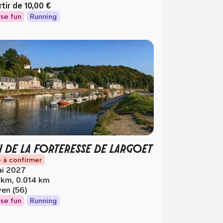
rtir de
10,00 €
se fun
Running
I DE LA FORTERESSE DE LARGOET
 à confirmer
i 2027
 km, 0.014 km
ven (56)
se fun
Running