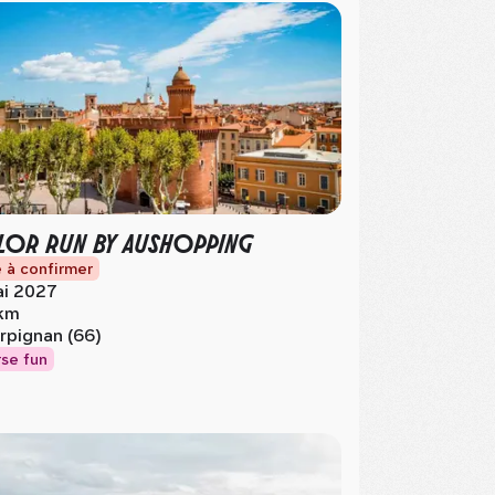
OR RUN BY AUSHOPPING
 à confirmer
i 2027
km
rpignan (66)
se fun