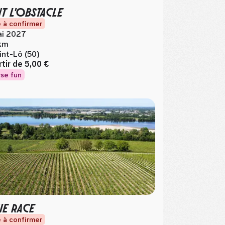
NT L'OBSTACLE
 à confirmer
i 2027
km
int-Lô (50)
rtir de
5,00 €
se fun
IE RACE
 à confirmer