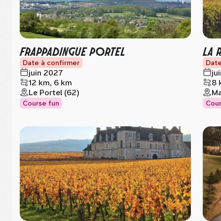
FRAPPADINGUE PORTEL
LA 
Date à confirmer
Date
juin 2027
ju
12 km, 6 km
8 
Le Portel (62)
Ma
Course fun
Cour