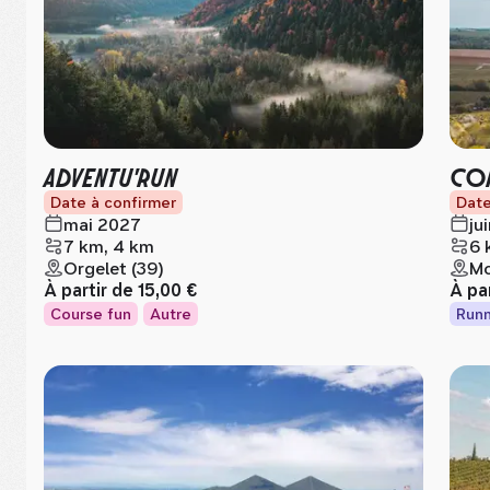
ADVENTU'RUN
CO
Date à confirmer
Date
mai 2027
ju
7 km, 4 km
6 
Orgelet (39)
Mo
À partir de
15,00 €
À pa
Course fun
Autre
Runn