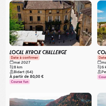
LOCAL HYROX CHALLENGE
COL
Date à confirmer
Date
mai 2027
ma
8 km
6 
Bidart (64)
Pe
À partir de
80,00 €
Cour
Course fun