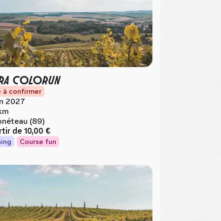
RA COLORUN
 à confirmer
in 2027
km
néteau (89)
rtir de
10,00 €
ing
Course fun