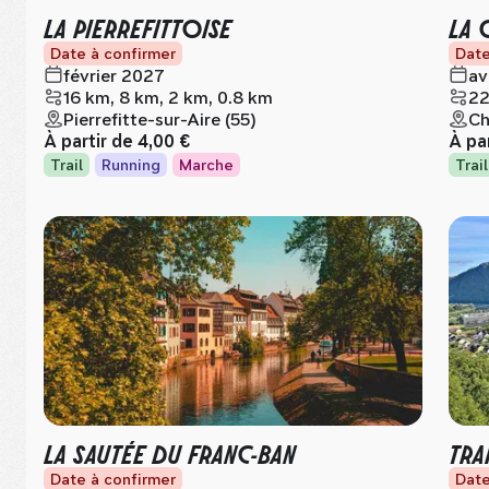
LA PIERREFITTOISE
LA 
Date à confirmer
Date
février 2027
av
16 km, 8 km, 2 km, 0.8 km
22
Pierrefitte-sur-Aire (55)
Ch
À partir de
4,00 €
À pa
Trail
Running
Marche
Trail
LA SAUTÉE DU FRANC-BAN
TRA
Date à confirmer
Date