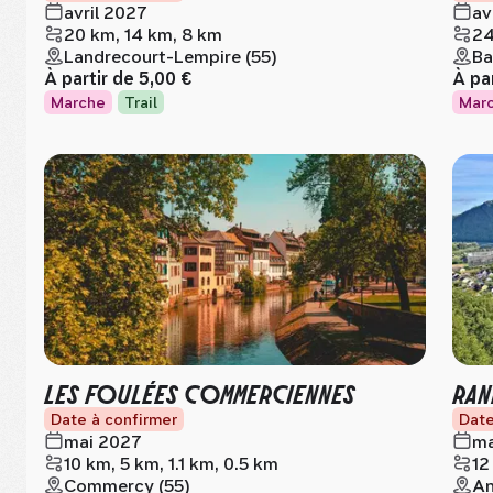
avril 2027
av
20 km, 14 km, 8 km
24
Landrecourt-Lempire (55)
Ba
À partir de
5,00 €
À pa
Marche
Trail
Mar
LES FOULÉES COMMERCIENNES
RAN
Date à confirmer
Date
mai 2027
ma
10 km, 5 km, 1.1 km, 0.5 km
12
Commercy (55)
An