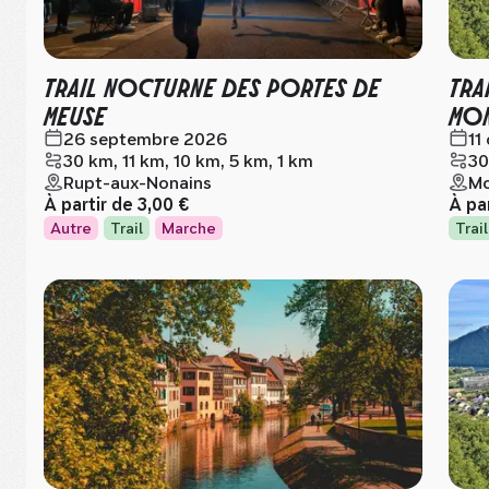
TRAIL NOCTURNE DES PORTES DE
TRA
MEUSE
MO
26 septembre 2026
11
30 km, 11 km, 10 km, 5 km, 1 km
30
Rupt-aux-Nonains
Mo
À partir de
3,00 €
À pa
Autre
Trail
Marche
Trail