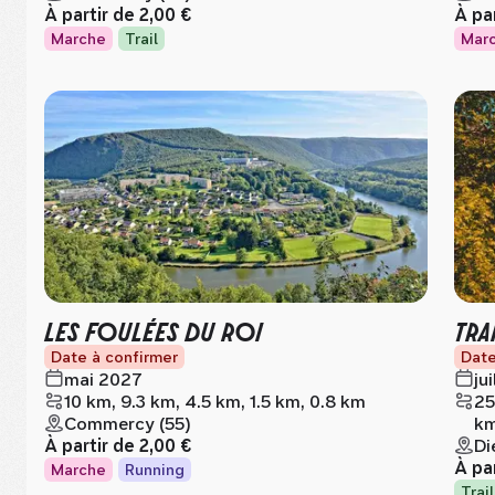
À partir de
2,00 €
À pa
Marche
Trail
Mar
LES FOULÉES DU ROI
TRA
Date à confirmer
Date
mai 2027
ju
10 km, 9.3 km, 4.5 km, 1.5 km, 0.8 km
25
Commercy (55)
km
À partir de
2,00 €
Di
À pa
Marche
Running
Trail