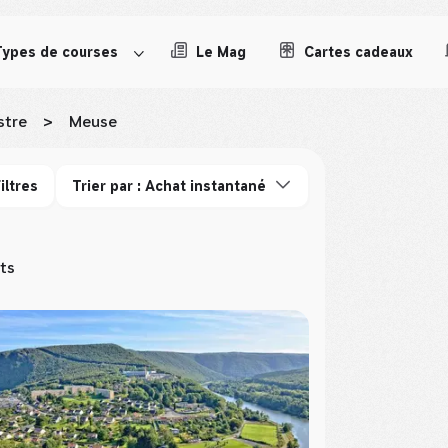
Types de courses
Le Mag
Cartes cadeaux
stre
>
Meuse
iltres
Trier par : Achat instantané
ts