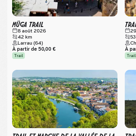
MÜGA TRAIL
TRA
8 août 2026
29
42 km
53
Larrau (64)
Ch
À partir de
50,00 €
À pa
Trail
Trail
TRAIL ET MARCHE DE LA VALLÉE DE LA
TRA