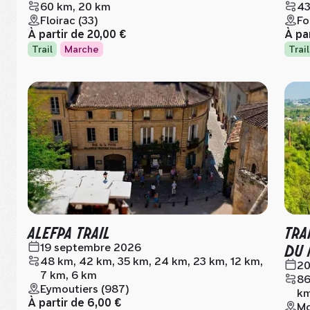
60 km, 20 km
43
Floirac (33)
Fo
À partir de
20,00 €
À pa
Trail
Marche
Trail
ALEFPA TRAIL
TRA
DU 
19 septembre 2026
48 km, 42 km, 35 km, 24 km, 23 km, 12 km,
20
7 km, 6 km
86
Eymoutiers (987)
km
À partir de
6,00 €
Mo