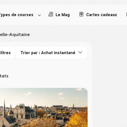
Types de courses
Le Mag
Cartes cadeaux
elle-Aquitaine
iltres
Trier par : Achat instantané
tats