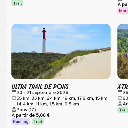
Trail
À pa
Mar
ULTRA TRAIL DE PONS
X-T
20 - 21 septembre 2026
26
55 km, 33 km, 24 km, 19 km, 17.8 km, 15 km,
80
14.4 km, 11 km, 1.5 km, 0.8 km
Ar
Pons (17)
Trail
À partir de
5,00 €
Running
Trail