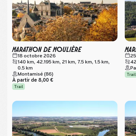
MARATHON DE MOULIÈRE
MAR
18 octobre 2026
25
140 km, 42.195 km, 21 km, 7.5 km, 1.5 km,
42
0.5 km
Pa
Montamisé (86)
Trail
À partir de
8,00 €
Trail