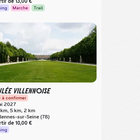
rtir de
13,00 €
ing
Marche
Trail
LÉE VILLENNOISE
 à confirmer
i 2027
 km, 5 km, 2 km
llennes-sur-Seine (78)
rtir de
10,00 €
ing