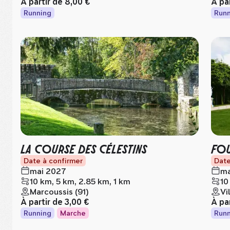
À partir de
8,00 €
À pa
Running
Runn
LA COURSE DES CÉLESTINS
FOU
Date à confirmer
Date
mai 2027
ma
10 km, 5 km, 2.85 km, 1 km
10
Marcoussis (91)
Vi
À partir de
3,00 €
À pa
Running
Marche
Runn