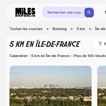
Rechercher une course
Toutes les courses
>
Running
>
5 km
>
Île-d
5 KM
EN ÎLE-DE-FRANCE
F
Calendrier - 5 km
en Île-de-France
– Plus de 100 résult