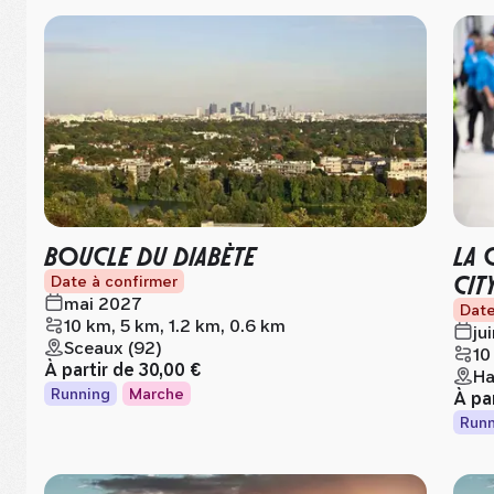
BOUCLE DU DIABÈTE
LA 
CIT
Date à confirmer
mai 2027
Date
10 km, 5 km, 1.2 km, 0.6 km
ju
Sceaux (92)
10
À partir de
30,00 €
Ha
Running
Marche
À pa
Runn