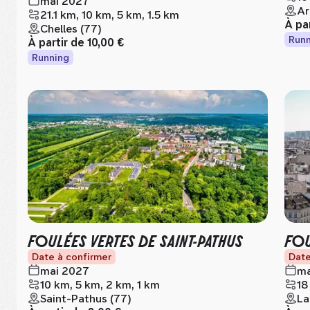
mai 2027
Ar
21.1 km, 10 km, 5 km, 1.5 km
À pa
Chelles (77)
Runn
À partir de
10,00 €
Running
FOULÉES VERTES DE SAINT-PATHUS
FOU
Date à confirmer
Date
mai 2027
ma
10 km, 5 km, 2 km, 1 km
18
Saint-Pathus (77)
La