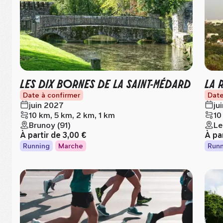
LES DIX BORNES DE LA SAINT-MÉDARD
LA 
Date à confirmer
Date
juin 2027
ju
10 km, 5 km, 2 km, 1 km
10
Brunoy (91)
Le
À partir de
3,00 €
À pa
Running
Marche
Runn