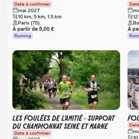
Date à confirmer
Date
mai 2027
ma
10 km, 5 km, 1.5 km
12
Paris (75)
Bo
À partir de
5,00 €
À pa
Running
Runn
LES FOULÉES DE L'AMITIÉ - SUPPORT
FOU
DU CHAMPIONNAT SEINE ET MARNE
Date
ma
Date à confirmer
10