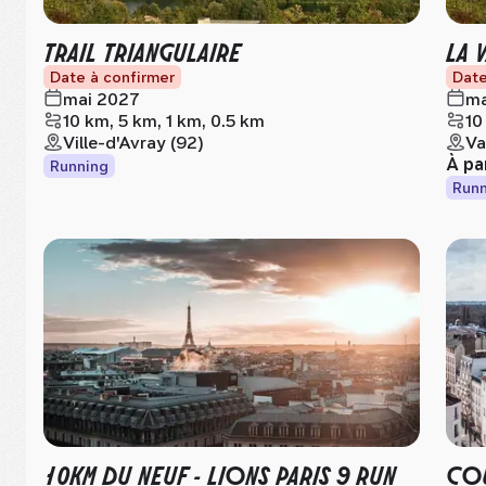
TRAIL TRIANGULAIRE
LA 
Date à confirmer
Date
mai 2027
ma
10 km, 5 km, 1 km, 0.5 km
10
Ville-d'Avray (92)
Va
À pa
Running
Runn
10KM DU NEUF - LIONS PARIS 9 RUN
COU