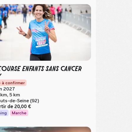
COURSE ENFANTS SANS CANCER
Y
 à confirmer
in 2027
 km, 5 km
uts-de-Seine (92)
rtir de
20,00 €
ing
Marche