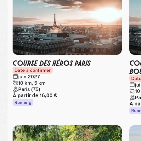
COURSE DES HÉROS PARIS
COU
BO
Date à confirmer
juin 2027
Date
10 km, 5 km
ju
Paris (75)
10
À partir de
16,00 €
Pa
Running
À pa
Runn