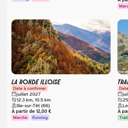
Mar
LA RONDE ILLOISE
TRA
Date à confirmer
Date
juillet 2027
ju
12.3 km, 10.5 km
25
Ille-sur-Têt (66)
Le
À partir de
12,00 €
À pa
Marche
Running
Trail