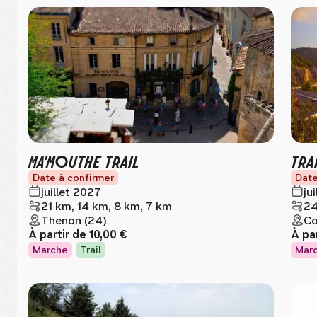
MA'MOUTHE TRAIL
TRA
Date à confirmer
Date
juillet 2027
ju
21 km, 14 km, 8 km, 7 km
24
Thenon (24)
Co
À partir de
10,00 €
À pa
Marche
Trail
Mar