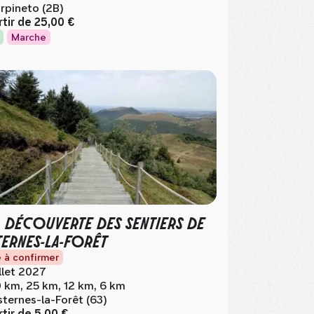
rpineto (2B)
rtir de
25,00 €
Marche
A DÉCOUVERTE DES SENTIERS DE
TERNES-LA-FORÊT
 à confirmer
illet 2027
 km, 25 km, 12 km, 6 km
sternes-la-Forêt (63)
rtir de
5,00 €