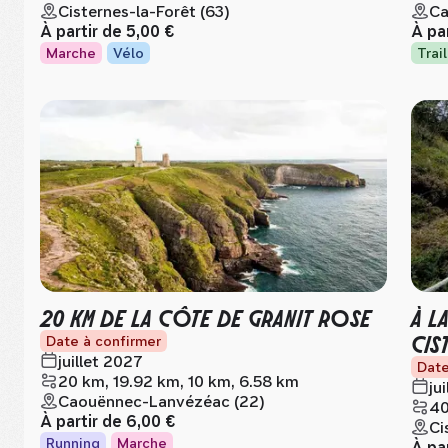
Cisternes-la-Forêt (63)
Ca
À partir de
5,00 €
À pa
Marche
Vélo
Trail
20 KM DE LA CÔTE DE GRANIT ROSE
À L
CIS
Date à confirmer
juillet 2027
Date
20 km, 19.92 km, 10 km, 6.58 km
ju
Caouënnec-Lanvézéac (22)
40
À partir de
6,00 €
Ci
Running
Marche
À pa