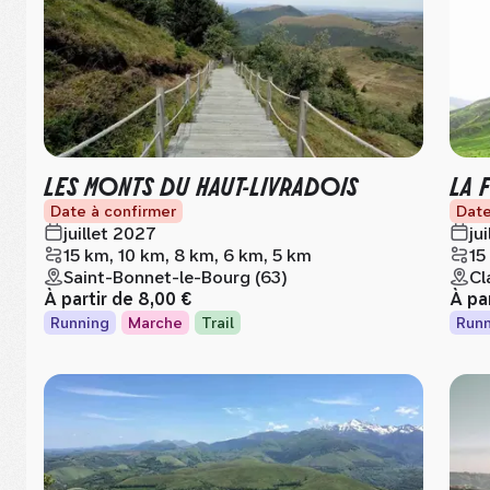
LES MONTS DU HAUT-LIVRADOIS
LA 
Date à confirmer
Date
juillet 2027
ju
15 km, 10 km, 8 km, 6 km, 5 km
15
Saint-Bonnet-le-Bourg (63)
Cl
À partir de
8,00 €
À pa
Running
Marche
Trail
Runn