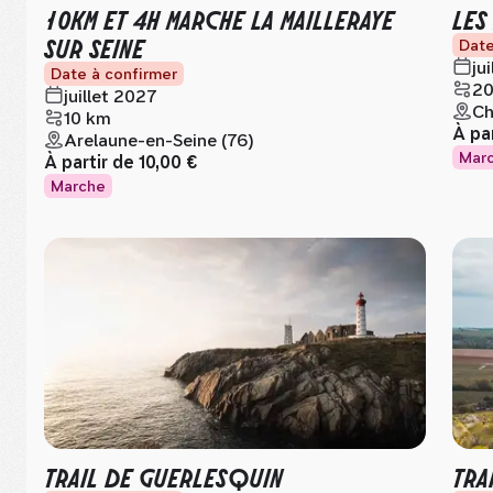
10KM ET 4H MARCHE LA MAILLERAYE
LES
SUR SEINE
Date
ju
Date à confirmer
20
juillet 2027
Ch
10 km
À pa
Arelaune-en-Seine (76)
Mar
À partir de
10,00 €
Marche
TRAIL DE GUERLESQUIN
TRA