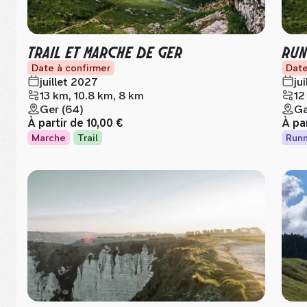
TRAIL ET MARCHE DE GER
RUN
Date à confirmer
Date
juillet 2027
ju
13 km, 10.8 km, 8 km
12
Ger (64)
Ga
À partir de
10,00 €
À pa
Marche
Trail
Runn