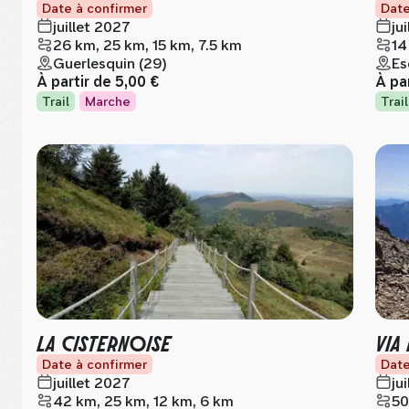
Date à confirmer
Date
juillet 2027
ju
26 km, 25 km, 15 km, 7.5 km
14
Guerlesquin (29)
Es
À partir de
5,00 €
À pa
Trail
Marche
Trail
LA CISTERNOISE
VIA
Date à confirmer
Date
juillet 2027
ju
42 km, 25 km, 12 km, 6 km
50