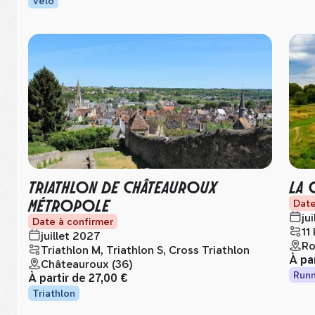
Vélo
TRIATHLON DE CHÂTEAUROUX
LA 
MÉTROPOLE
Date
ju
Date à confirmer
11
juillet 2027
Ro
Triathlon M, Triathlon S, Cross Triathlon
À pa
Châteauroux (36)
Runn
À partir de
27,00 €
Triathlon