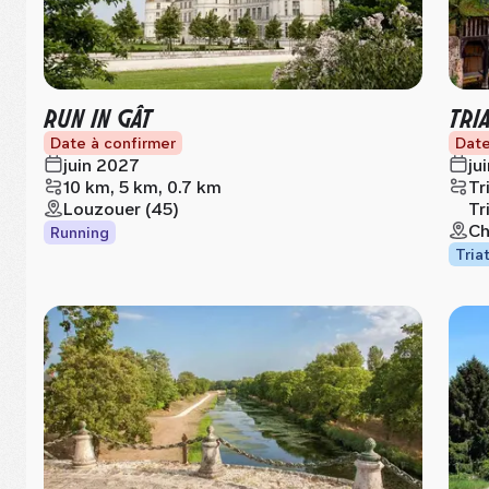
RUN IN GÂT
TRI
Date à confirmer
Date
juin 2027
ju
10 km, 5 km, 0.7 km
Tr
Louzouer (45)
Tr
Ch
Running
Tria