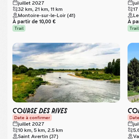
juillet 2027
ju
32 km, 21 km, 11 km
17
Montoire-sur-le-Loir (41)
Le
À partir de
10,00 €
À pa
Trail
Trail
COURSE DES RIVES
COR
Date à confirmer
Date
juillet 2027
ju
10 km, 5 km, 2.5 km
5.
Saint Avertin (37)
Va