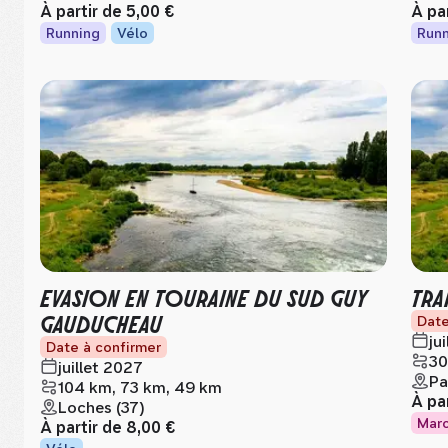
À partir de
5,00 €
À pa
Running
Vélo
Runn
EVASION EN TOURAINE DU SUD GUY
TRA
GAUDUCHEAU
Date
ju
Date à confirmer
30
juillet 2027
Pa
104 km, 73 km, 49 km
À pa
Loches (37)
Mar
À partir de
8,00 €