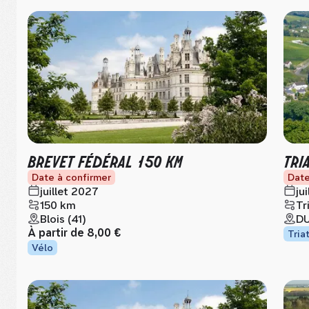
BREVET FÉDÉRAL 150 KM
TRI
Date à confirmer
Date
juillet 2027
ju
150 km
Tr
Blois (41)
DU
À partir de
8,00 €
Tria
Vélo