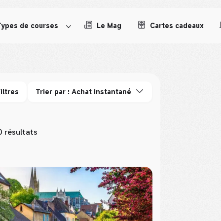
Types de courses
Le Mag
Cartes cadeaux
iltres
Trier par : Achat instantané
0 résultats