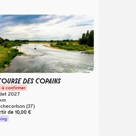
COURSE DES COPAINS
 à confirmer
illet 2027
 km
checorbon (37)
rtir de
10,00 €
ing