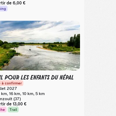
rtir de
6,00 €
ing
IL POUR LES ENFANTS DU NÉPAL
 à confirmer
illet 2027
 km, 16 km, 10 km, 5 km
nzoult (37)
rtir de
13,00 €
che
Trail