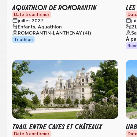
AQUATHLON DE ROMORANTIN
LES
Date à confirmer
Date
juillet 2027
ju
Enfants, Aquathlon
21
ROMORANTIN-LANTHENAY (41)
Sa
À pa
Triathlon
Runn
TRAIL ENTRE CAVES ET CHÂTEAUX
URB
Date à confirmer
Date