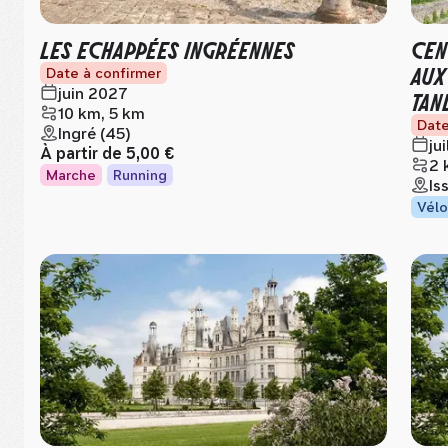
LES ECHAPPÉES INGRÉENNES
CEN
AUX
Date à confirmer
juin 2027
TAN
10 km, 5 km
Date
Ingré (45)
ju
À partir de
5,00 €
2 
Marche
Running
Is
Vélo