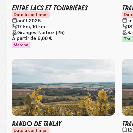
ENTRE LACS ET TOURBIÈRES
TRA
Date à confirmer
Date
août 2026
se
17 km, 10 km
18
Granges-Narboz (25)
Sa
À partir de
6,00 €
Trail
Marche
RANDO DE TANLAY
TRA
12
Date à confirmer