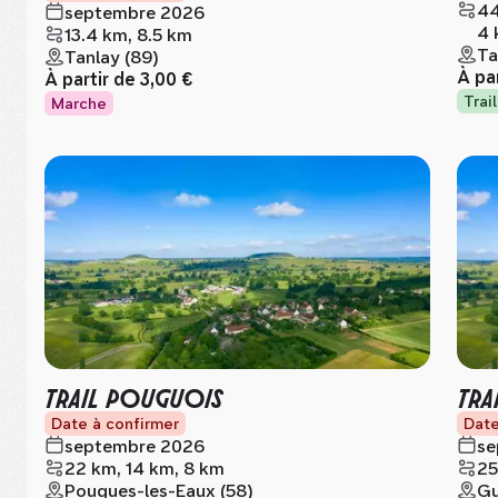
44
septembre 2026
4 
13.4 km, 8.5 km
Ta
Tanlay (89)
À pa
À partir de
3,00 €
Trail
Marche
TRAIL POUGUOIS
TRA
Date à confirmer
Date
septembre 2026
se
22 km, 14 km, 8 km
25
Pougues-les-Eaux (58)
Gu