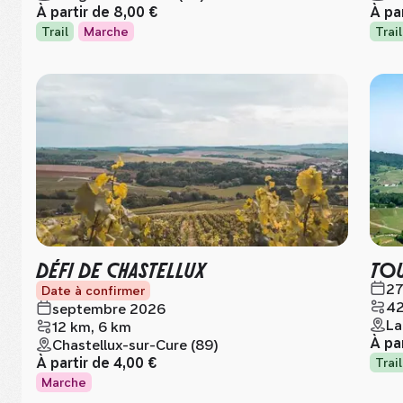
À partir de
8,00 €
À pa
Trail
Marche
Trail
DÉFI DE CHASTELLUX
TOU
27
Date à confirmer
42
septembre 2026
La
12 km, 6 km
À pa
Chastellux-sur-Cure (89)
À partir de
4,00 €
Trail
Marche