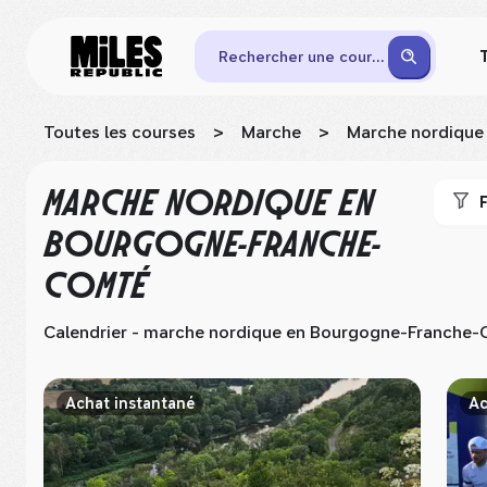
Rechercher une course
Toutes les courses
>
Marche
>
Marche nordique
MARCHE NORDIQUE
EN
F
BOURGOGNE-FRANCHE-
COMTÉ
Calendrier - marche nordique
en Bourgogne-Franche-
Achat instantané
Ac