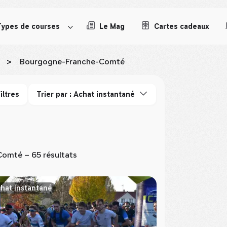
Types de courses
Le Mag
Cartes cadeaux
>
Bourgogne-Franche-Comté
iltres
Trier par : Achat instantané
Comté
– 65 résultats
hat instantané