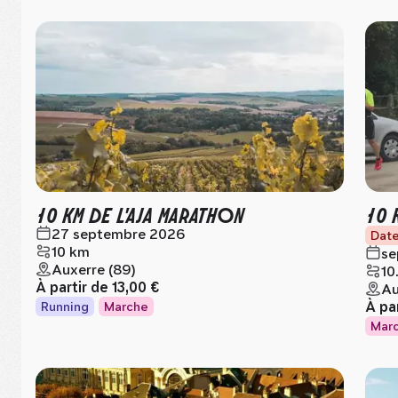
10 KM DE L'AJA MARATHON
10 
27 septembre 2026
Date
10 km
se
Auxerre (89)
10
À partir de
13,00 €
Au
À pa
Running
Marche
Mar