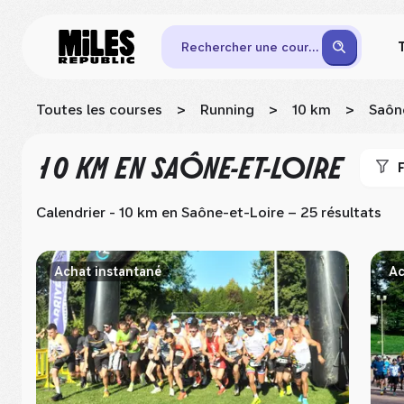
Rechercher une course
Toutes les courses
>
Running
>
10 km
>
Saôn
10 KM
EN SAÔNE-ET-LOIRE
F
Calendrier - 10 km
en Saône-et-Loire
– 25 résultats
Achat instantané
Ac