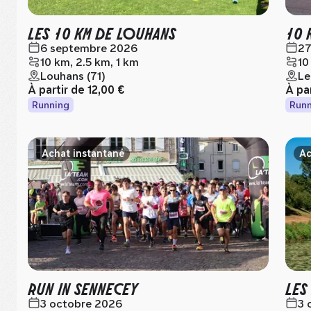
LES 10 KM DE LOUHANS
10 
6 septembre 2026
27
10 km, 2.5 km, 1 km
10
Louhans (71)
Le
À partir de
12,00 €
À pa
Running
Runn
Achat instantané
Ac
RUN IN SENNECEY
LES
3 octobre 2026
3 