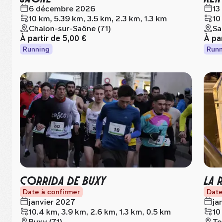
6 décembre 2026
13
10 km, 5.39 km, 3.5 km, 2.3 km, 1.3 km
10
Chalon-sur-Saône (71)
Sa
À partir de
5,00 €
À pa
Running
Runn
CORRIDA DE BUXY
LA 
Date à confirmer
Date
janvier 2027
ja
10.4 km, 3.9 km, 2.6 km, 1.3 km, 0.5 km
10
Buxy (71)
To