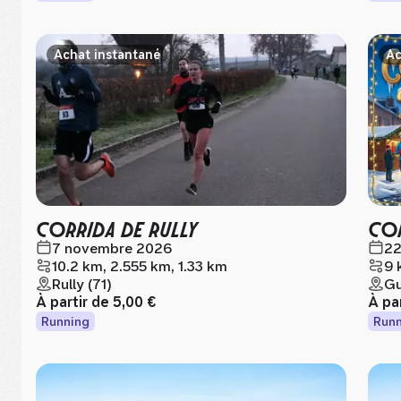
Achat instantané
Ac
CORRIDA DE RULLY
COR
7 novembre 2026
22
10.2 km, 2.555 km, 1.33 km
9 
Rully (71)
G
À partir de
5,00 €
À pa
Running
Runn