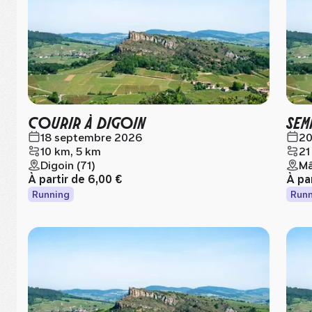
COURIR À DIGOIN
SEM
18 septembre 2026
20
10 km, 5 km
21
Digoin (71)
Mâ
À partir de
6,00 €
À pa
Running
Runn