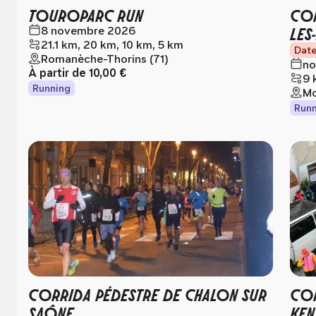
TOUROPARC RUN
COR
LES
8 novembre 2026
21.1 km, 20 km, 10 km, 5 km
Date
Romanèche-Thorins (71)
no
À partir de
10,00 €
9 
Running
Mo
Runn
CORRIDA PÉDESTRE DE CHALON SUR
COR
SAÔNE
KEN