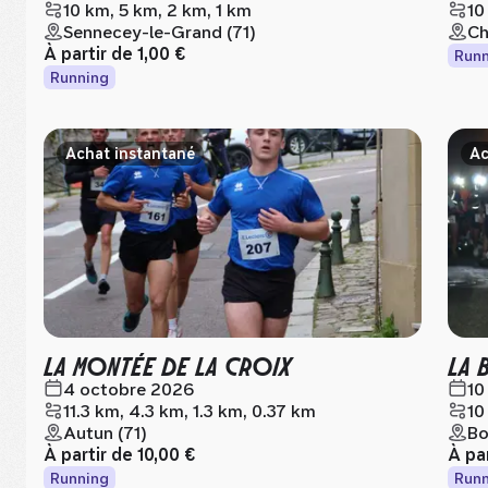
10 km, 5 km, 2 km, 1 km
10
Sennecey-le-Grand (71)
Ch
À partir de
1,00 €
Runn
Running
Achat instantané
Ac
LA MONTÉE DE LA CROIX
LA 
4 octobre 2026
10
11.3 km, 4.3 km, 1.3 km, 0.37 km
10
Autun (71)
Bo
À partir de
10,00 €
À pa
Running
Runn