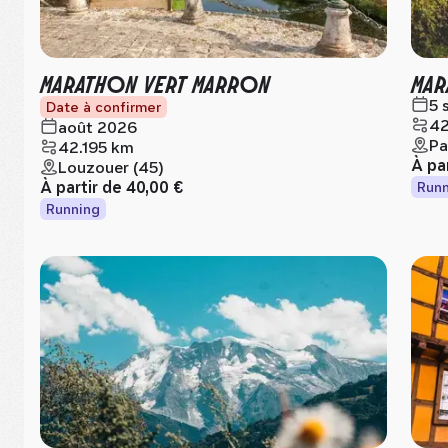
MARATHON VERT MARRON
MAR
5 
Date à confirmer
42
août 2026
Pa
42.195 km
À pa
Louzouer (45)
À partir de
40,00 €
Runn
Running