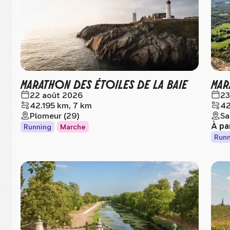
MARATHON DES ÉTOILES DE LA BAIE
MAR
22 août 2026
23
42.195 km, 7 km
42
Plomeur (29)
Sa
À pa
Running
Marche
Runn