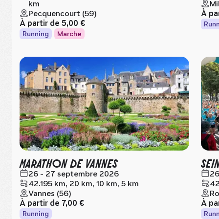
km
Mi
Pecquencourt (59)
À pa
À partir de
5,00 €
Runn
Running
Marche
MARATHON DE VANNES
SEI
26 - 27 septembre 2026
26
42.195 km, 20 km, 10 km, 5 km
42
Vannes (56)
Ro
À partir de
7,00 €
À pa
Running
Runn