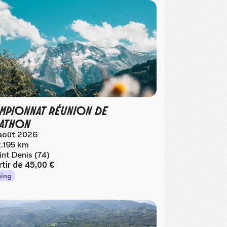
MPIONNAT RÉUNION DE
ATHON
août 2026
.195 km
int Denis (74)
rtir de
45,00 €
ing