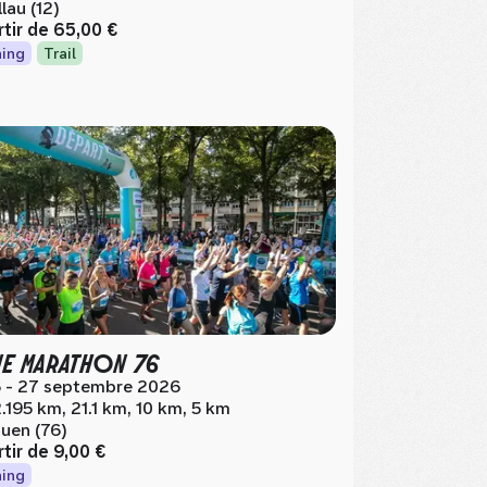
llau (12)
rtir de
65,00 €
ing
Trail
NE MARATHON 76
 - 27 septembre 2026
.195 km, 21.1 km, 10 km, 5 km
uen (76)
rtir de
9,00 €
ing