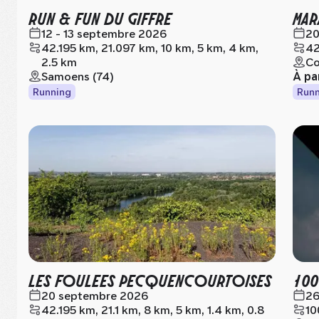
RUN & FUN DU GIFFRE
MAR
12 - 13 septembre 2026
20
42.195 km, 21.097 km, 10 km, 5 km, 4 km,
42
2.5 km
Co
Samoens (74)
À pa
Running
Runn
LES FOULEES PECQUENCOURTOISES
100
20 septembre 2026
26
42.195 km, 21.1 km, 8 km, 5 km, 1.4 km, 0.8
10