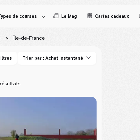
Types de courses
Le Mag
Cartes cadeaux
e
>
Île-de-France
iltres
Trier par : Achat instantané
résultats