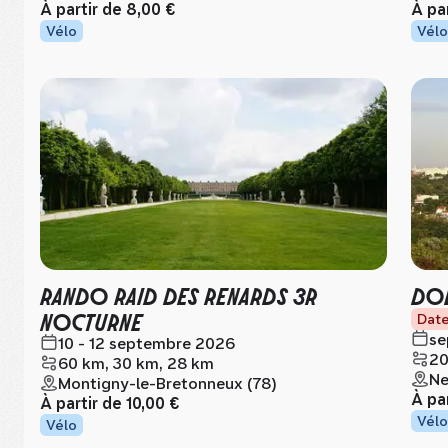
À partir de
8,00 €
À pa
Vélo
Vélo
RANDO RAID DES RENARDS 3R
DOD
NOCTURNE
Date
se
10 - 12 septembre 2026
20
60 km, 30 km, 28 km
Ne
Montigny-le-Bretonneux (78)
À pa
À partir de
10,00 €
Vélo
Vélo