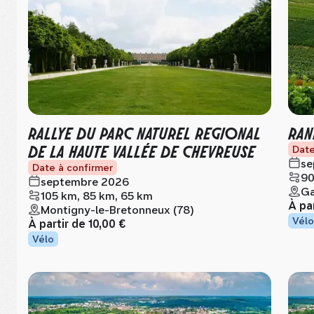
RALLYE DU PARC NATUREL REGIONAL
RAN
DE LA HAUTE VALLÉE DE CHEVREUSE
Date
se
Date à confirmer
90
septembre 2026
Ga
105 km, 85 km, 65 km
À pa
Montigny-le-Bretonneux (78)
Vélo
À partir de
10,00 €
Vélo