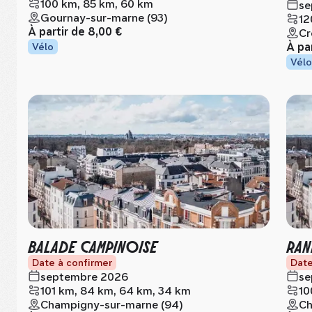
100 km, 85 km, 60 km
se
Gournay-sur-marne (93)
12
À partir de
8,00 €
Cr
À pa
Vélo
Vélo
BALADE CAMPINOISE
RAN
Date à confirmer
Date
septembre 2026
se
101 km, 84 km, 64 km, 34 km
10
Champigny-sur-marne (94)
Ch