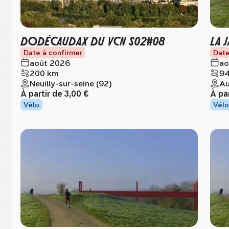
DODÉCAUDAX DU VCN S02#08
LA 
Date à confirmer
Date
août 2026
ao
200 km
94
Neuilly-sur-seine (92)
Au
À partir de
3,00 €
À pa
Vélo
Vélo