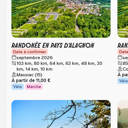
RANDONÉE EN PAYS D'ALAGNON
RAN
Date à confirmer
Date
septembre 2026
se
103 km, 80 km, 64 km, 63 km, 48 km, 30
85
km, 14 km, 10 km
Co
Massiac (15)
À pa
À partir de
11,00 €
Vélo
Vélo
Marche