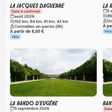
LA JACQUES DAGUERRE
LA 
5 
Date à confirmer
85
août 2026
Do
102 km, 84 km, 61 km, 43 km
À pa
Cormeilles-en-parisis (95)
À partir de
8,00 €
Vélo
Vélo
LA RANDO D'EUGÉNE
RAN
5 septembre 2026
Date